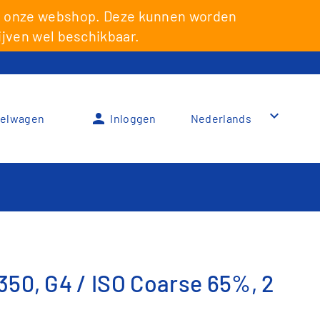
via onze webshop. Deze kunnen worden
Le
ijven wel beschikbaar.
keyboard_arrow_down
person
elwagen
Inloggen
Nederlands
350, G4 / ISO Coarse 65%, 2