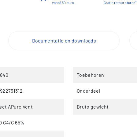
vanaf 50 euro
Gratis retour sturen*
Documentatie en downloads
4840
Toebehoren
922751312
Onderdeel
rset APure Vent
Bruto gewicht
0 G4/C 65%