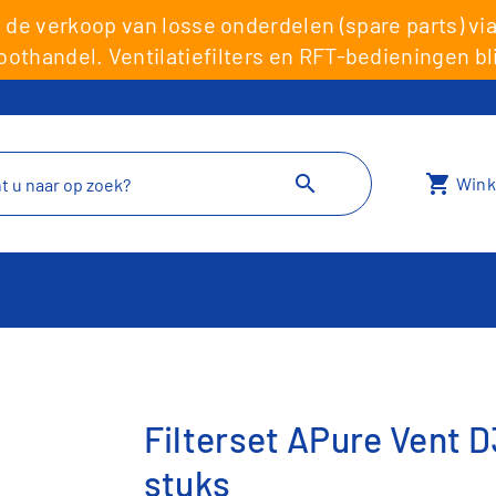
et de verkoop van losse onderdelen (spare parts) 
oothandel. Ventilatiefilters en RFT-bedieningen bl
search
shopping_cart
Wink
Filterset APure Vent D
stuks