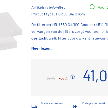
info
Artikelnr: 545-4840
Voor 
Product type: FS 350 G4/C 65%
De filterset HRU 350 G4/ISO Coarse >45% filt
vervangen van de filters zorgt voor een blij
overzicht
welk filter voor uw ventilatie-unit
Meer lezen...
41,
info
65,15
-37%
Gratis verzenden
14 dagen bedenktijd
local_shipping
fast_forward