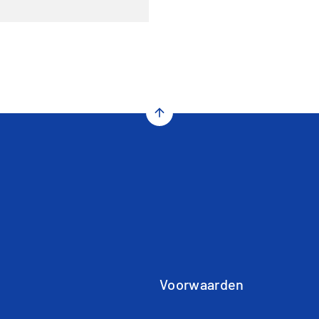
arrow_upward
Voorwaarden