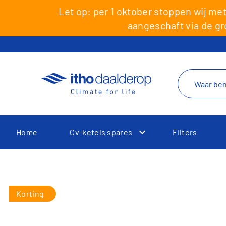
den
Let op: per 1 oktober stoppen wij m
aangeschaft via de gr
Home
Cv-ketels spares
Filters
Toggle Dropdown
Korting