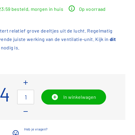
info
23:59 besteld, morgen in huis
Op voorraad
ert relatief grove deeltjes uit de lucht. Regelmatig
vende juiste werking van de ventilatie-unit. Kijk in
dit
 nodig is.
add
04
add_circle
In winkelwagen
remove
Heb je vragen?
insert_emoticon