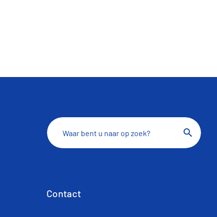
search
Contact