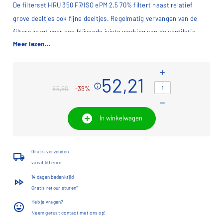
De filterset HRU 350 F7/ISO ePM 2,5 70% filtert naast relatief
grove deeltjes ook fijne deeltjes. Regelmatig vervangen van de
filters zorgt voor een blijvende juiste werking van de ventilatie-
Meer lezen...
unit. Kijk in
dit overzicht
welk filter voor uw ventilatie-unit nodig
is.
add
52,21
info
85,60
-39%
remove
add_circle
In winkelwagen
Gratis verzenden
local_shipping
vanaf 50 euro
14 dagen bedenktijd
fast_forward
Gratis retour sturen*
Heb je vragen?
insert_emoticon
Neem gerust contact met ons op!