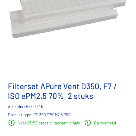
Filterset APure Vent D350, F7 /
ISO ePM2,5 70%, 2 stuks
Artikelnr: 545-4845
Product type: FS 350 F7/PM2,5 70%
info
info
Voor 23:59 besteld, morgen in huis
Op voorraad