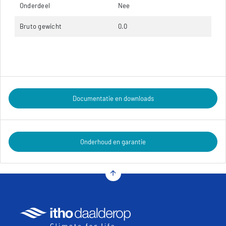
Onderdeel
Nee
Bruto gewicht
0.0
Documentatie en downloads
Onderhoud en garantie
arrow_upward