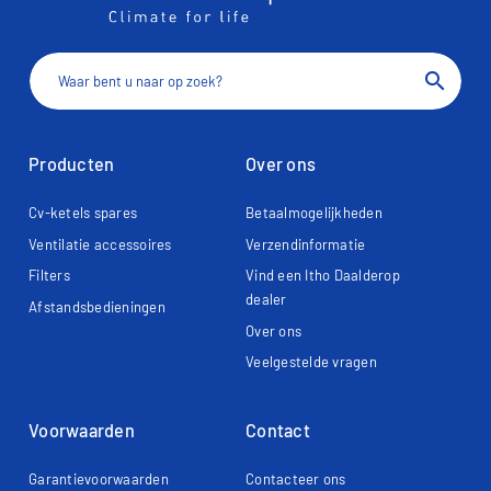
search
Producten
Over ons
Cv-ketels spares
Betaalmogelijkheden
Ventilatie accessoires
Verzendinformatie
Filters
Vind een Itho Daalderop
dealer
Afstandsbedieningen
Over ons
Veelgestelde vragen
Voorwaarden
Contact
Garantievoorwaarden
Contacteer ons