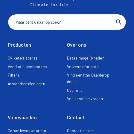
search
Producten
Over ons
Cv-ketels spares
Betaalmogelijkheden
Ventilatie accessoires
Verzendinformatie
Filters
Vind een Itho Daalderop
dealer
Afstandsbedieningen
Over ons
Veelgestelde vragen
Voorwaarden
Contact
Garantievoorwaarden
Contacteer ons